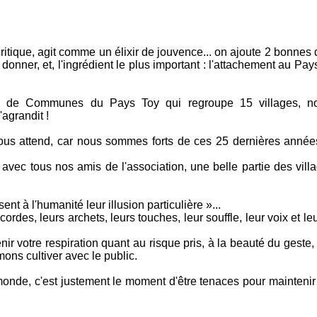
t critique, agit comme un élixir de jouvence... on ajoute 2 bonne
donner, et, l'ingrédient le plus important : l'attachement au Pays
é de Communes du Pays Toy qui regroupe 15 villages, n
'agrandit !
 attend, car nous sommes forts de ces 25 dernières années, mai
avec tous nos amis de l'association, une belle partie des vill
nt à l'humanité leur illusion particulière »...
cordes, leurs archets, leurs touches, leur souffle, leur voix et
enir votre respiration quant au risque pris, à la beauté du geste, 
mons cultiver avec le public.
nde, c'est justement le moment d'être tenaces pour maintenir ce f