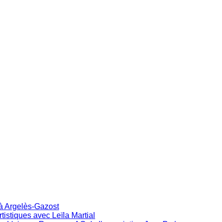
 à Argelès-Gazost
istiques avec Leïla Martial