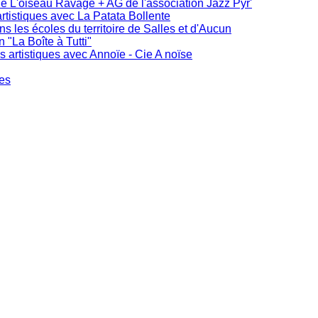
de L'oiseau Ravage + AG de l'association Jazz Pyr'
rtistiques avec La Patata Bollente
ans les écoles du territoire de Salles et d'Aucun
"La Boîte à Tutti"
s artistiques avec Annoïe - Cie A noïse
ues