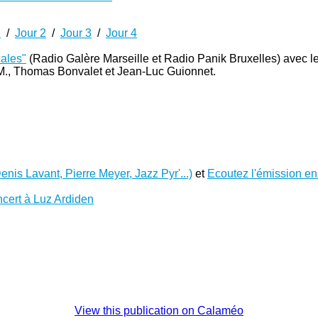
1
/
Jour 2
/
Jour 3
/
Jour 4
cales"
(Radio Galère Marseille et Radio Panik Bruxelles) avec l
M., Thomas Bonvalet et Jean-Luc Guionnet.
is Lavant, Pierre Meyer, Jazz Pyr'...)
et
Ecoutez l'émission en 
ncert à Luz Ardiden
View this publication on Calaméo