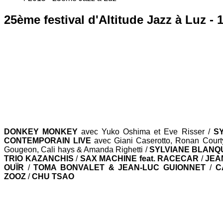
25ème festival d'Altitude Jazz à Luz - 1
DONKEY MONKEY
avec Yuko Oshima et Eve Risser /
S
CONTEMPORAIN LIVE
avec Giani Caserotto, Ronan Courty,
Gougeon, Cali hays & Amanda Righetti /
SYLVIANE BLANQ
TRIO KAZANCHIS
/
SAX MACHINE feat. RACECAR
/
JEA
OUÏR
/
TOMA BONVALET & JEAN-LUC GUIONNET
/
C
ZOOZ
/
CHU TSAO