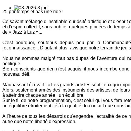
25 printemps et pas une ride !
Ce savant mélange d'insatiable curiosité artistique et d'espri
et d’esprit collectif, sans oublier quelques pincées de temps à 
de « Jazz à Luz »...
C'est pourquoi, soutenus depuis peu par la Communaut
reconnaissance... D'autant plus ravis que notre terrain de jeu s
Nous ne sommes malgré tout pas dupes de l'aventure qui nous
politique...
Bien conscients que rien n'est acquis, il nous incombe donc, 
nouveau défi.
Maupassant écrivait : « Les grands artistes sont ceux qui impose
Alors, seulement armés des instruments des artistes, de leurs 
à atteindre chaque année : un équilibre.
Sur le fil de notre programmation, c'est celui qui vous fera ret
un équilibre étroitement lié à la qualité du contact que nous ai
A l'heure de tous les désarrois qu'engendre l'actualité de ce mo
autre que notre liberté d'expression.