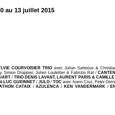
0 au 13 juillet 2015
YLVIE COURVOISIER TRIO
avec Julian Sartorius & Christi
 Simon Drappier, Julien Loutellier & Fabrizio Rat /
CANTEN
UART
/
TRIO DENIS LAVANT, LAURENT PARIS & CAMILL
N-LUC GUIONNET
/
JULO
/
TOC
avec Ivann Cruz, Peter Orins
ATHON CATAIX
/
AZULENCA
/
KEN VANDERMARK
/
E