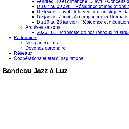
vendredi 10 et dimanche 12 avril - Concerts 
Du 07 au 09 avril - Résidence et médiations a
De février à avril - Interventions artistiques d
De janvier à mai - Accompagnement formation 
Du 19 au 23 janvier - Résidence et médiation
Archives saisons
2026 - 01 - Manifeste de nos réseaux musiq
Partenaires
Nos partenaires
Devenez partenaire
Réseaux
Coopérations et état d'inspirations
Bandeau
Jazz à Luz