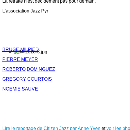
La retraite n'est décidément pas pour demain.
L’association Jazz Pyr’
BRUCE MILPIED
PIERRE MEYER
ROBERTO
DOMINGUEZ
GREGORY COURTOIS
NOEMIE SAUVE
Lire le reportage de Citizen Jazz par Anne Yven
et
voir les ph