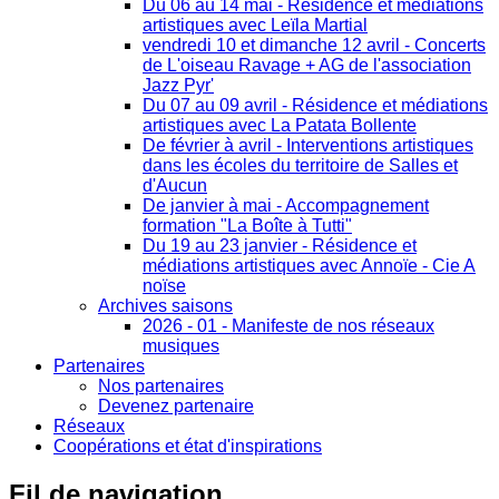
Du 06 au 14 mai - Résidence et médiations
artistiques avec Leïla Martial
vendredi 10 et dimanche 12 avril - Concerts
de L'oiseau Ravage + AG de l'association
Jazz Pyr'
Du 07 au 09 avril - Résidence et médiations
artistiques avec La Patata Bollente
De février à avril - Interventions artistiques
dans les écoles du territoire de Salles et
d'Aucun
De janvier à mai - Accompagnement
formation "La Boîte à Tutti"
Du 19 au 23 janvier - Résidence et
médiations artistiques avec Annoïe - Cie A
noïse
Archives saisons
2026 - 01 - Manifeste de nos réseaux
musiques
Partenaires
Nos partenaires
Devenez partenaire
Réseaux
Coopérations et état d'inspirations
Fil
de navigation