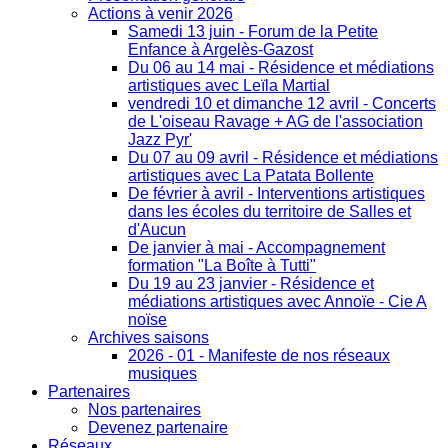
Actions à venir 2026
Samedi 13 juin - Forum de la Petite
Enfance à Argelès-Gazost
Du 06 au 14 mai - Résidence et médiations
artistiques avec Leïla Martial
vendredi 10 et dimanche 12 avril - Concerts
de L'oiseau Ravage + AG de l'association
Jazz Pyr'
Du 07 au 09 avril - Résidence et médiations
artistiques avec La Patata Bollente
De février à avril - Interventions artistiques
dans les écoles du territoire de Salles et
d'Aucun
De janvier à mai - Accompagnement
formation "La Boîte à Tutti"
Du 19 au 23 janvier - Résidence et
médiations artistiques avec Annoïe - Cie A
noïse
Archives saisons
2026 - 01 - Manifeste de nos réseaux
musiques
Partenaires
Nos partenaires
Devenez partenaire
Réseaux