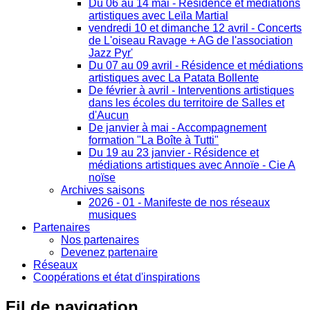
Du 06 au 14 mai - Résidence et médiations
artistiques avec Leïla Martial
vendredi 10 et dimanche 12 avril - Concerts
de L'oiseau Ravage + AG de l'association
Jazz Pyr'
Du 07 au 09 avril - Résidence et médiations
artistiques avec La Patata Bollente
De février à avril - Interventions artistiques
dans les écoles du territoire de Salles et
d'Aucun
De janvier à mai - Accompagnement
formation "La Boîte à Tutti"
Du 19 au 23 janvier - Résidence et
médiations artistiques avec Annoïe - Cie A
noïse
Archives saisons
2026 - 01 - Manifeste de nos réseaux
musiques
Partenaires
Nos partenaires
Devenez partenaire
Réseaux
Coopérations et état d'inspirations
Fil
de navigation