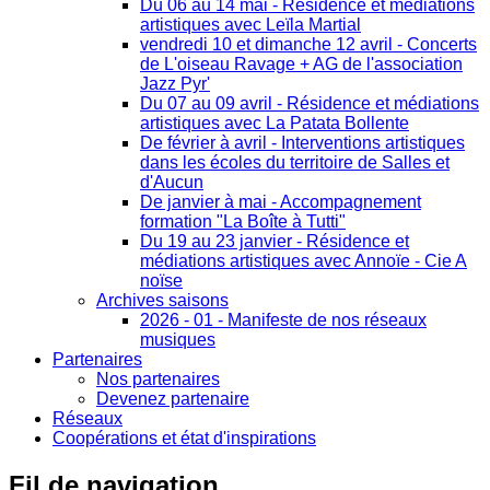
Du 06 au 14 mai - Résidence et médiations
artistiques avec Leïla Martial
vendredi 10 et dimanche 12 avril - Concerts
de L'oiseau Ravage + AG de l'association
Jazz Pyr'
Du 07 au 09 avril - Résidence et médiations
artistiques avec La Patata Bollente
De février à avril - Interventions artistiques
dans les écoles du territoire de Salles et
d'Aucun
De janvier à mai - Accompagnement
formation "La Boîte à Tutti"
Du 19 au 23 janvier - Résidence et
médiations artistiques avec Annoïe - Cie A
noïse
Archives saisons
2026 - 01 - Manifeste de nos réseaux
musiques
Partenaires
Nos partenaires
Devenez partenaire
Réseaux
Coopérations et état d'inspirations
Fil
de navigation