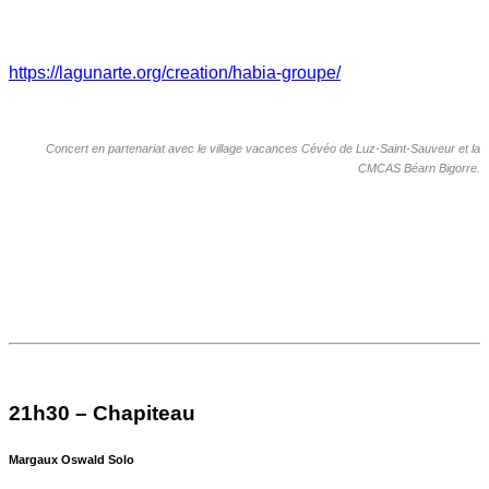
https://lagunarte.org/creation/habia-groupe/
Concert en partenariat avec le village vacances Cévéo de Luz-Saint-Sauveur et la
CMCAS Béarn Bigorre.
21h30 – Chapiteau
Margaux Oswald Solo