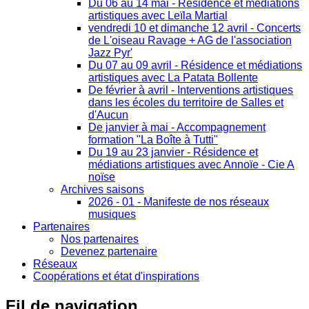
Du 06 au 14 mai - Résidence et médiations
artistiques avec Leïla Martial
vendredi 10 et dimanche 12 avril - Concerts
de L'oiseau Ravage + AG de l'association
Jazz Pyr'
Du 07 au 09 avril - Résidence et médiations
artistiques avec La Patata Bollente
De février à avril - Interventions artistiques
dans les écoles du territoire de Salles et
d'Aucun
De janvier à mai - Accompagnement
formation "La Boîte à Tutti"
Du 19 au 23 janvier - Résidence et
médiations artistiques avec Annoïe - Cie A
noïse
Archives saisons
2026 - 01 - Manifeste de nos réseaux
musiques
Partenaires
Nos partenaires
Devenez partenaire
Réseaux
Coopérations et état d'inspirations
Fil
de navigation