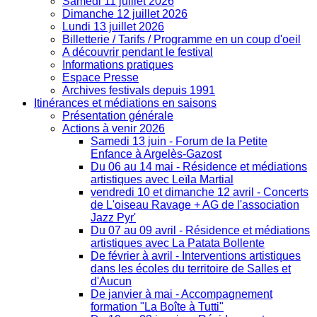
Samedi 11 juillet 2026
Dimanche 12 juillet 2026
Lundi 13 juillet 2026
Billetterie / Tarifs / Programme en un coup d'oeil
A découvrir pendant le festival
Informations pratiques
Espace Presse
Archives festivals depuis 1991
Itinérances et médiations en saisons
Présentation générale
Actions à venir 2026
Samedi 13 juin - Forum de la Petite
Enfance à Argelès-Gazost
Du 06 au 14 mai - Résidence et médiations
artistiques avec Leïla Martial
vendredi 10 et dimanche 12 avril - Concerts
de L'oiseau Ravage + AG de l'association
Jazz Pyr'
Du 07 au 09 avril - Résidence et médiations
artistiques avec La Patata Bollente
De février à avril - Interventions artistiques
dans les écoles du territoire de Salles et
d'Aucun
De janvier à mai - Accompagnement
formation "La Boîte à Tutti"