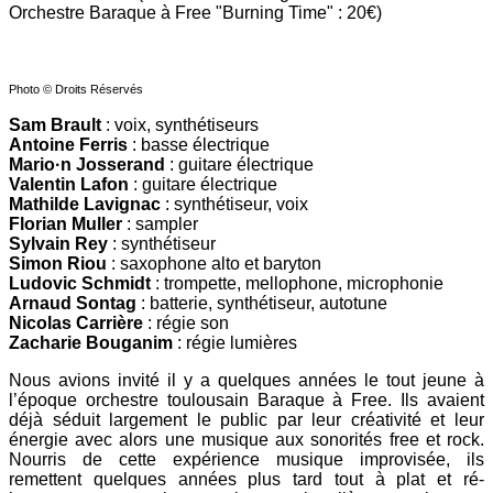
Orchestre Baraque à Free "Burning Time" : 20€)
Photo © Droits Réservés
Sam Brault
: voix, synthétiseurs
Antoine Ferris
: basse électrique
Mario·n Josserand
: guitare électrique
Valentin Lafon
: guitare électrique
Mathilde Lavignac
: synthétiseur, voix
Florian Muller
: sampler
Sylvain Rey
: synthétiseur
Simon Riou
: saxophone alto et baryton
Ludovic Schmidt
: trompette, mellophone, microphonie
Arnaud Sontag
: batterie, synthétiseur, autotune
Nicolas Carrière
: régie son
Zacharie Bouganim
: régie lumières
Nous avions invité il y a quelques années le tout jeune à
l’époque orchestre toulousain Baraque à Free. Ils avaient
déjà séduit largement le public par leur créativité et leur
énergie avec alors une musique aux sonorités free et rock.
Nourris de cette expérience musique improvisée, ils
remettent quelques années plus tard tout à plat et ré-