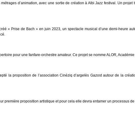
étrages d’animation, avec une sortie de création à Albi Jazz festival. Un projet
éé « Prise de Bach » en juin 2023, un spectacle musical d’une demi-heure autour
ncé.
épertoire pour une fanfare-orchestre amateur. Ce projet se nomme ALOR, Académie
epté la proposition de
l’association
Cinéziq
d’argelès Gazost
autour de la créati
eur première proposition artistique
et
pour cela elle devra entamer un processus d