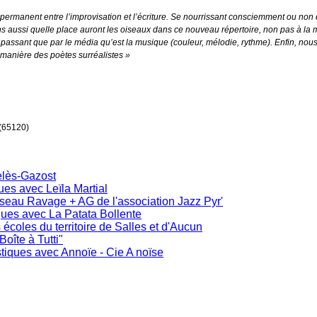
permanent entre l’improvisation et l’écriture. Se nourrissant consciemment ou non 
s aussi quelle place auront les oiseaux dans ce nouveau répertoire, non pas à la 
ne passant que par le média qu’est la musique (couleur, mélodie, rythme). Enfin, nou
 manière des poètes surréalistes »
 (65120)
elès-Gazost
ues avec Leïla Martial
iseau Ravage + AG de l'association Jazz Pyr'
iques avec La Patata Bollente
s écoles du territoire de Salles et d'Aucun
oîte à Tutti"
stiques avec Annoïe - Cie A noïse