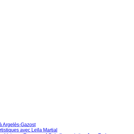
 à Argelès-Gazost
istiques avec Leïla Martial