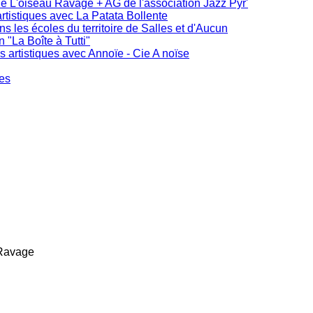
de L'oiseau Ravage + AG de l'association Jazz Pyr'
rtistiques avec La Patata Bollente
ans les écoles du territoire de Salles et d'Aucun
"La Boîte à Tutti"
s artistiques avec Annoïe - Cie A noïse
ues
 Ravage