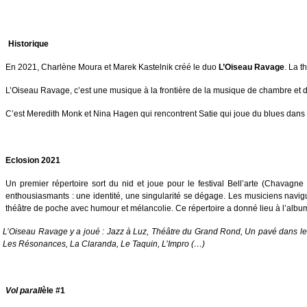
Historique
En 2021, Charlène Moura et Marek Kastelnik créé le duo
L’Oiseau Ravage
. La t
L’Oiseau Ravage, c’est une musique à la frontière de la musique de chambre et d
C’est Meredith Monk et Nina Hagen qui rencontrent Satie qui joue du blues dans u
Eclosion 2021
Un premier répertoire sort du nid et joue pour le festival Bell’arte (Chavagne
enthousiasmants : une identité, une singularité se dégage. Les musiciens navigu
théâtre de poche avec humour et mélancolie. Ce répertoire a donné lieu à l’albu
L’Oiseau Ravage y a joué : Jazz à Luz, Théâtre du Grand Rond, Un pavé dans le j
Les Résonances, La Claranda, Le Taquin, L’Impro (…)
Vol parall
èle #1