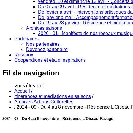
vendredi 10 et dimanche 12 avril - Concerts 
Du 07 au 09 avril - Résidence et médiations a
De février à avril - Interventions artistiques d
De janvier à mai - Accompagnement formation 
Du 19 au 23 janvier - Résidence et médiation
Archives saisons
2026 - 01 - Manifeste de nos réseaux musiq
Partenaires
Nos partenaires
Devenez partenaire
Réseaux
Coopérations et état d'inspirations
Fil
de navigation
Vous êtes ici :
Accueil
/
Itinérances et médiations en saisons
/
Archives Actions Culturelles
/
2024 - 09 - Du 4 au 8 novembre - Résidence L'Oiseau
2024 - 09 - Du 4 au 8 novembre - Résidence L'Oiseau Ravage