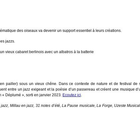
hématique des oiseaux va devenir un support essentiel à leurs créations.
es jazzs.
n vieux cabaret berlinois avec un albatros à la batterie
 en pailler) sous un vieux chêne. Dans ce contexte de nature et de festival de sp
ent entre un jazz exigeant et la poésie d’un passereau et créent une musique d’u
m « Déplumé », sorti en janvier 2023.
Ecoutez ici
.
azz, Millau en jazz, 31 notes d’été, La Pause musicale, La Forge, Uzeste Musical