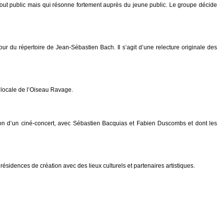
 tout public mais qui résonne fortement auprès du jeune public. Le groupe décide
 du répertoire de Jean-Sébastien Bach. Il s’agit d’une relecture originale des
 locale de l’Oiseau Ravage.
on d’un ciné-concert, avec Sébastien Ba
c
quias et Fabien Duscombs et dont les
e
résidences de création
avec des lieux culturels et partenaires artistiques.