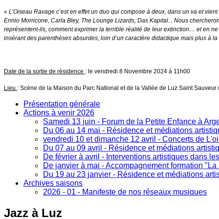
« L’Oiseau Ravage c’est en effet un duo qui compose à deux, dans un va et vient 
Ennio Morricone, Carla Bley, The Lounge Lizards, Das Kapital... Nous chercheron
représentent-ils, comment exprimer la terrible réalité de leur extinction… et en 
insérant des parenthèses absurdes, loin d’un caractère didactique mais plus à la
Date de la
sortie de résidence
: le vendredi 8 Novembre 2024 à 11h00
Lieu
:
Scène de la Maison du Parc National et de la Vallée de Luz Saint Sauveur
Présentation générale
Actions à venir 2026
Samedi 13 juin - Forum de la Petite Enfance à Arg
Du 06 au 14 mai - Résidence et médiations artistiq
vendredi 10 et dimanche 12 avril - Concerts de L'o
Du 07 au 09 avril - Résidence et médiations artist
De février à avril - Interventions artistiques dans le
De janvier à mai - Accompagnement formation "La B
Du 19 au 23 janvier - Résidence et médiations arti
Archives saisons
2026 - 01 - Manifeste de nos réseaux musiques
Jazz
à Luz