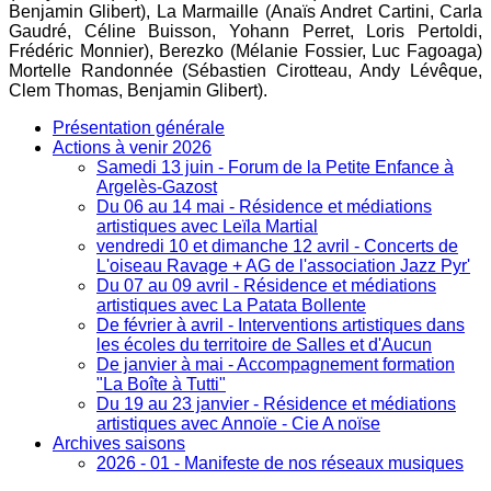
Benjamin Glibert), La Marmaille (Anaïs Andret Cartini, Carla
Gaudré, Céline Buisson, Yohann Perret, Loris Pertoldi,
Frédéric Monnier), Berezko (Mélanie Fossier, Luc Fagoaga)
Mortelle Randonnée (Sébastien Cirotteau, Andy Lévêque,
Clem Thomas, Benjamin Glibert).
Présentation générale
Actions à venir 2026
Samedi 13 juin - Forum de la Petite Enfance à
Argelès-Gazost
Du 06 au 14 mai - Résidence et médiations
artistiques avec Leïla Martial
vendredi 10 et dimanche 12 avril - Concerts de
L'oiseau Ravage + AG de l'association Jazz Pyr'
Du 07 au 09 avril - Résidence et médiations
artistiques avec La Patata Bollente
De février à avril - Interventions artistiques dans
les écoles du territoire de Salles et d'Aucun
De janvier à mai - Accompagnement formation
"La Boîte à Tutti"
Du 19 au 23 janvier - Résidence et médiations
artistiques avec Annoïe - Cie A noïse
Archives saisons
2026 - 01 - Manifeste de nos réseaux musiques