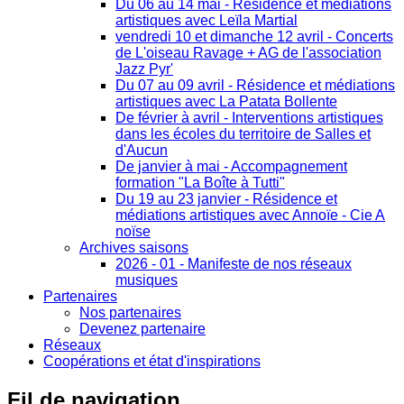
Du 06 au 14 mai - Résidence et médiations
artistiques avec Leïla Martial
vendredi 10 et dimanche 12 avril - Concerts
de L'oiseau Ravage + AG de l'association
Jazz Pyr'
Du 07 au 09 avril - Résidence et médiations
artistiques avec La Patata Bollente
De février à avril - Interventions artistiques
dans les écoles du territoire de Salles et
d'Aucun
De janvier à mai - Accompagnement
formation "La Boîte à Tutti"
Du 19 au 23 janvier - Résidence et
médiations artistiques avec Annoïe - Cie A
noïse
Archives saisons
2026 - 01 - Manifeste de nos réseaux
musiques
Partenaires
Nos partenaires
Devenez partenaire
Réseaux
Coopérations et état d'inspirations
Fil
de navigation